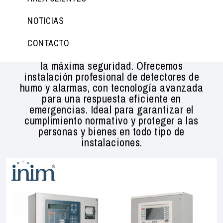
ALARMAS CONTRA INCENDIOS
NOTICIAS
Proteja su edificio con un sistema integral
CONTACTO
de equipos contra incendios diseñado para
la máxima seguridad. Ofrecemos
instalación profesional de detectores de
humo y alarmas, con tecnología avanzada
para una respuesta eficiente en
emergencias. Ideal para garantizar el
cumplimiento normativo y proteger a las
personas y bienes en todo tipo de
instalaciones.